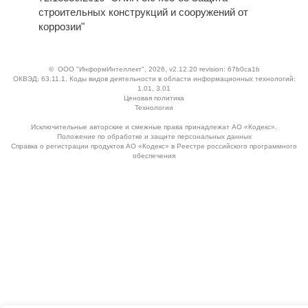
строительных конструкций и сооружений от
коррозии"
©
ООО "ИнформИнтеллект"
, 2026, v2.12.20 revision: 67b0ca1b
ОКВЭД: 63.11.1, Коды видов деятельности в области информационных технологий:
1.01, 3.01
Ценовая политика
Технологии
Исключительные авторские и смежные права принадлежат АО «Кодекс».
Положение по обработке и защите персональных данных
Справка о регистрации продуктов АО «Кодекс» в Реестре российского программного
обеспечения