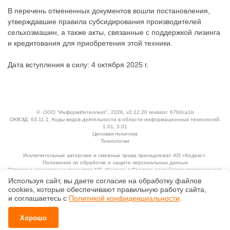
В перечень отмененных документов вошли постановления,
утверждавшие правила субсидирования производителей
сельхозмашин, а также акты, связанные с поддержкой лизинга
и кредитования для приобретения этой техники.
Дата вступления в силу: 4 октября 2025 г.
©
ООО "ИнформИнтеллект"
, 2026, v2.12.20 revision: 67b0ca1b
ОКВЭД: 63.11.1, Коды видов деятельности в области информационных технологий:
1.01, 3.01
Ценовая политика
Технологии
Исключительные авторские и смежные права принадлежат АО «Кодекс».
Положение по обработке и защите персональных данных
Справка о регистрации продуктов АО «Кодекс» в Реестре российского программного
обеспечения
Используя сайт, вы даете согласие на обработку файлов
сооkiеs, которые обеспечивают правильную работу сайта,
и соглашаетесь с
Политикой конфиденциальности
.
Хорошо