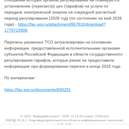
отношении которых органом регулирования не планируется
установление (пересмотр) цен (тарифов) на услуги по
передаче электрической энергии на очередной расчетный
период регулирования (2026 год) (по состоянию на май 2026
года) -
https://fas.gov.ru/attachment/867810/download?
1779723908
.
Перечень указанных ТСО актуализирован на основании
информации, предоставленной исполнительными органами
субъектов Российской Федерации в области государственного
регулирования тарифов, которые ранее не предоставили
информацию при формировании перечня в конце 2025 года.
По материалам:
https://fas.gov.ru/documents/690291
©
ООО "ИнформИнтеллект"
, 2026, v2.12.20 revision: 67b0ca1b
ОКВЭД: 63.11.1, Коды видов деятельности в области информационных технологий:
1.01, 3.01
Ценовая политика