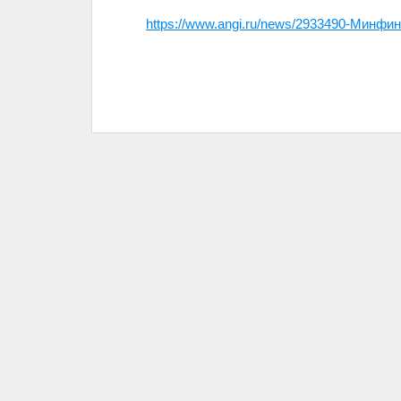
https://www.angi.ru/news/2933490-М