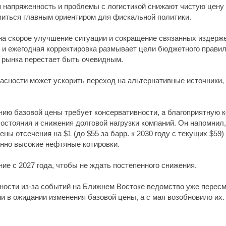
я напряженность и проблемы с логистикой снижают чистую цену
виться главным ориентиром для фискальной политики.
на скорое улучшение ситуации и сокращение связанных издержек
 и ежегодная корректировка размывает цели бюджетного правила
 рынка перестает быть очевидным.
асности может ускорить переход на альтернативные источники, 
нию базовой цены требует консервативности, а благоприятную 
остояния и снижения долговой нагрузки компаний. Он напомнил,
ны отсечения на $1 (до $55 за барр. к 2030 году с текущих $59
енно высокие нефтяные котировки.
е с 2027 года, чтобы не ждать постепенного снижения.
ности из-за событий на Ближнем Востоке ведомство уже пересм
 в ожидании изменения базовой цены, а с мая возобновило их.