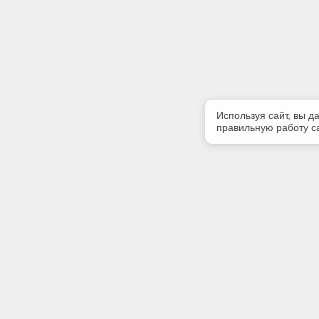
Используя сайт, вы д
правильную работу са
Полезная информация
Контакт
Контакты
Телефон
+7 (499) 
E-mail:
info@iinfo