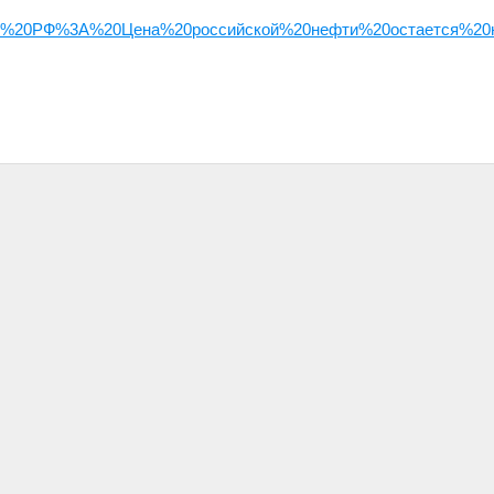
инфин%20РФ%3A%20Цена%20российской%20нефти%20остается%20