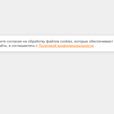
аете согласие на обработку файлов сооkiеs, которые обеспечивают
йта, и соглашаетесь с
Политикой конфиденциальности
.
ная информация
Сервисы
:
Специализированные онлайн-
издания
350-07-60
Регулярная новостная рассылка
int.ru
Служба поддержки пользователей
«Кодекс» и «Техэксперт»