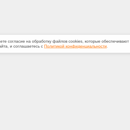
аете согласие на обработку файлов сооkiеs, которые обеспечивают
йта, и соглашаетесь с
Политикой конфиденциальности
.
ная информация
Сервисы
:
Специализированные онлайн-
издания
350-07-60
Регулярная новостная рассылка
int.ru
Служба поддержки пользователей
«Кодекс» и «Техэксперт»