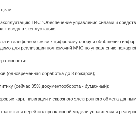
 цели:
и эксплуатацию ГИС "Обеспечение управления силами и средст
ва к вводу в эксплуатацию.
ота и телефонной связи к цифровому сбору и обобщению информа
бходимо для реализации полномочий МЧС по управлению пожарно
еративности:
ров (одновременная обработка до 8 пожаров);
алитику (сейчас 95% документооборота - бумажный);
фровых карт, навигации и сквозного электронного обмена данным
транство и перейти к проактивной модели управления и реагиро