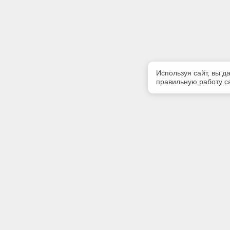
Используя сайт, вы д
правильную работу са
Полезная информация
Контакт
Контакты
Телефон
+7 (499) 
E-mail:
info@iinfo
Адрес: