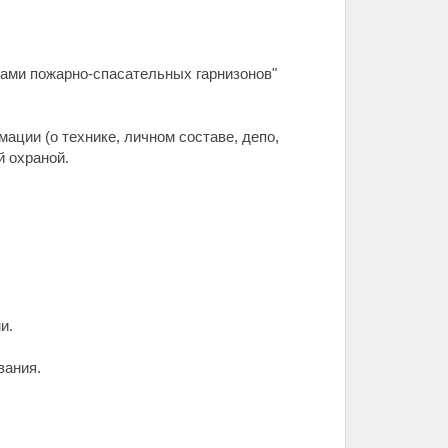
вами пожарно-спасательных гарнизонов"
ции (о технике, личном составе, депо,
й охраной.
и.
вания.