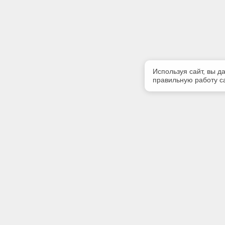
Используя сайт, вы д
правильную работу са
Полезная информация
Контакт
Контакты
Телефон
+7 (499) 
E-mail:
info@iinfo
Адрес: