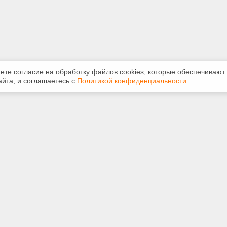
аете согласие на обработку файлов сооkiеs, которые обеспечивают
йта, и соглашаетесь с
Политикой конфиденциальности
.
ная информация
Сервисы
:
Специализированные онлайн-
издания
350-07-60
Регулярная новостная рассылка
int.ru
Служба поддержки пользователей
«Кодекс» и «Техэксперт»