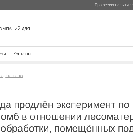
Профессиональные с
ОМПАНИЙ ДЛЯ
сти
Контакты
нодательства
ода продлён эксперимент п
ломб в отношении лесомате
ообработки, помещённых по