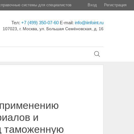
правочные системы для специалистов
Вход
Регистрация
Тел:
+7 (499) 350-07-60
E-mail:
info@iinfoint.ru
107023, г. Москва, ул. Большая Семёновская, д. 16
о применению
риалов и
д таможенную