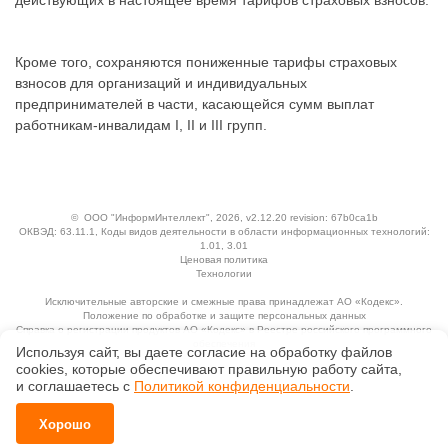
действующих в настоящее время тарифов страховых взносов.
Кроме того, сохраняются пониженные тарифы страховых
взносов для организаций и индивидуальных
предпринимателей в части, касающейся сумм выплат
работникам-инвалидам I, II и III групп.
©
ООО "ИнформИнтеллект"
, 2026, v2.12.20 revision: 67b0ca1b
ОКВЭД: 63.11.1, Коды видов деятельности в области информационных технологий:
1.01, 3.01
Ценовая политика
Технологии
Исключительные авторские и смежные права принадлежат АО «Кодекс».
Положение по обработке и защите персональных данных
Справка о регистрации продуктов АО «Кодекс» в Реестре российского программного
обеспечения
Используя сайт, вы даете согласие на обработку файлов
сооkiеs, которые обеспечивают правильную работу сайта,
и соглашаетесь с
Политикой конфиденциальности
.
Хорошо