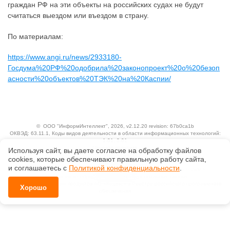
граждан РФ на эти объекты на российских судах не будут
считаться выездом или въездом в страну.
По материалам:
https://www.angi.ru/news/2933180-
Госдума%20РФ%20одобрила%20законопроект%20о%20безоп
асности%20объектов%20ТЭК%20на%20Каспии/
©
ООО "ИнформИнтеллект"
, 2026, v2.12.20 revision: 67b0ca1b
ОКВЭД: 63.11.1, Коды видов деятельности в области информационных технологий:
1.01, 3.01
Ценовая политика
Используя сайт, вы даете согласие на обработку файлов
Технологии
сооkiеs, которые обеспечивают правильную работу сайта,
и соглашаетесь с
Политикой конфиденциальности
.
Исключительные авторские и смежные права принадлежат АО «Кодекс».
Положение по обработке и защите персональных данных
Справка о регистрации продуктов АО «Кодекс» в Реестре российского программного
Хорошо
обеспечения