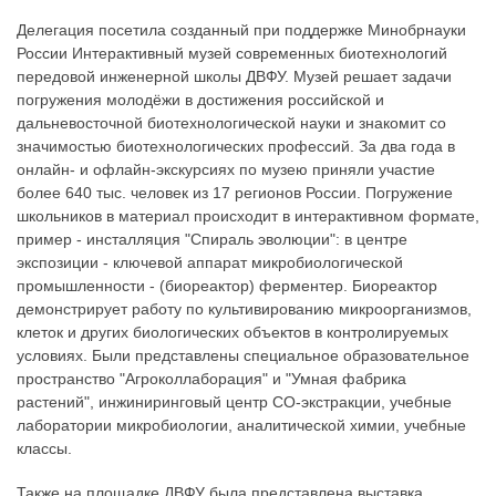
Делегация посетила созданный при поддержке Минобрнауки
России Интерактивный музей современных биотехнологий
передовой инженерной школы ДВФУ. Музей решает задачи
погружения молодёжи в достижения российской и
дальневосточной биотехнологической науки и знакомит со
значимостью биотехнологических профессий. За два года в
онлайн- и офлайн-экскурсиях по музею приняли участие
более 640 тыс. человек из 17 регионов России. Погружение
школьников в материал происходит в интерактивном формате,
пример - инсталляция "Спираль эволюции": в центре
экспозиции - ключевой аппарат микробиологической
промышленности - (биореактор) ферментер. Биореактор
демонстрирует работу по культивированию микроорганизмов,
клеток и других биологических объектов в контролируемых
условиях. Были представлены специальное образовательное
пространство "Агроколлаборация" и "Умная фабрика
растений", инжиниринговый центр СО-экстракции, учебные
лаборатории микробиологии, аналитической химии, учебные
классы.
Также на площадке ДВФУ была представлена выставка