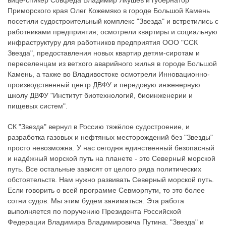
вице-спикер Совфеда Владимир Якушев и губернатор
Приморского края Олег Кожемяко в городе Большой Камень
посетили судостроительный комплекс "Звезда" и встретились с
работниками предприятия; осмотрели квартиры и социальную
инфраструктуру для работников предприятия ООО "ССК
Звезда", предоставления новых квартир детям-сиротам и
переселенцам из ветхого аварийного жилья в городе Большой
Камень, а также во Владивостоке осмотрели Инновационно-
производственный центр ДВФУ и передовую инженерную
школу ДВФУ "Институт биотехнологий, биоинженерии и
пищевых систем".
СК "Звезда" вернул в Россию тяжёлое судостроение, и
разработка газовых и нефтяных месторождений без "Звезды"
просто невозможна. У нас сегодня единственный безопасный
и надёжный морской путь на планете - это Северный морской
путь. Все остальные зависят от целого ряда политических
обстоятельств. Нам нужно развивать Северный морской путь.
Если говорить о всей программе Севморпути, то это более
сотни судов. Мы этим будем заниматься. Эта работа
выполняется по поручению Президента Российской
Федерации Владимира Владимировича Путина. "Звезда" и