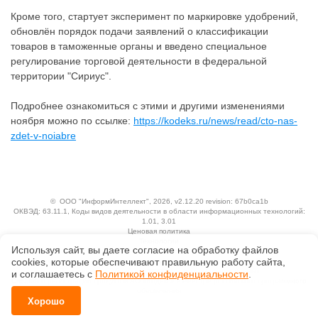
Кроме того, стартует эксперимент по маркировке удобрений,
обновлён порядок подачи заявлений о классификации
товаров в таможенные органы и введено специальное
регулирование торговой деятельности в федеральной
территории "Сириус".
Подробнее ознакомиться с этими и другими изменениями
ноября можно по ссылке:
https://kodeks.ru/news/read/cto-nas-
zdet-v-noiabre
©
ООО "ИнформИнтеллект"
, 2026, v2.12.20 revision: 67b0ca1b
ОКВЭД: 63.11.1, Коды видов деятельности в области информационных технологий:
1.01, 3.01
Ценовая политика
Технологии
Используя сайт, вы даете согласие на обработку файлов
сооkiеs, которые обеспечивают правильную работу сайта,
Исключительные авторские и смежные права принадлежат АО «Кодекс».
Положение по обработке и защите персональных данных
и соглашаетесь с
Политикой конфиденциальности
.
Справка о регистрации продуктов АО «Кодекс» в Реестре российского программного
обеспечения
Хорошо