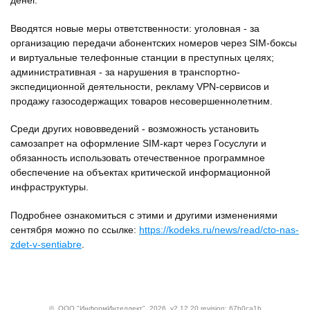
денег.
Вводятся новые меры ответственности: уголовная - за
организацию передачи абонентских номеров через SIM-боксы
и виртуальные телефонные станции в преступных целях;
административная - за нарушения в транспортно-
экспедиционной деятельности, рекламу VPN-сервисов и
продажу газосодержащих товаров несовершеннолетним.
Среди других нововведений - возможность установить
самозапрет на оформление SIM-карт через Госуслуги и
обязанность использовать отечественное программное
обеспечение на объектах критической информационной
инфраструктуры.
Подробнее ознакомиться с этими и другими изменениями
сентября можно по ссылке:
https://kodeks.ru/news/read/cto-nas-
zdet-v-sentiabre
.
©
ООО "ИнформИнтеллект"
, 2026, v2.12.20 revision: 67b0ca1b