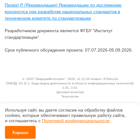
Проект Р (Рекомендации) Рекомендации по достижению
консенсуса при разработке национальных стандартов в
техническом комитете по стандартизации
Разработчиком документа является ФГБУ "Институт
стандартизации".
Срок публичного обсуждения проекта: 07.07.2026-05.09.2026.
©
ООО "ИнформИнтеллект"
, 2026, v2.12.20 revision: 67b0ca1b
ОКВЭД: 63.11.1, Коды видов деятельности в области информационных технологий:
1.01, 3.01
Ценовая политика
Технологии
Исключительные авторские и смежные права принадлежат АО «Кодекс».
Используя сайт, вы даете согласие на обработку файлов
Положение по обработке и защите персональных данных
Справка о регистрации продуктов АО «Кодекс» в Реестре российского программного
сооkiеs, которые обеспечивают правильную работу сайта,
обеспечения
и соглашаетесь с
Политикой конфиденциальности
.
Хорошо