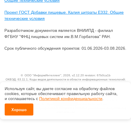
Общие технические условия
Проект ГОСТ Добавки пищевые. Калия цитраты Е332. Общие
технические условия
Разработчиком документов является ВНИИПД - филиал
ФГБНУ "ФНЦ пищевых систем им.В.М.Горбатова" РАН.
Срок публичного обсуждения проектов: 01.06.2026-03.08.2026.
©
ООО "ИнформИнтеллект"
, 2026, v2.12.20 revision: 67b0ca1b
ОКВЭД: 63.11.1, Коды видов деятельности в области информационных технологий:
1.01, 3.01
Ценовая политика
Используя сайт, вы даете согласие на обработку файлов
Технологии
сооkiеs, которые обеспечивают правильную работу сайта,
и соглашаетесь с
Политикой конфиденциальности
.
Исключительные авторские и смежные права принадлежат АО «Кодекс».
Положение по обработке и защите персональных данных
Справка о регистрации продуктов АО «Кодекс» в Реестре российского программного
Хорошо
обеспечения