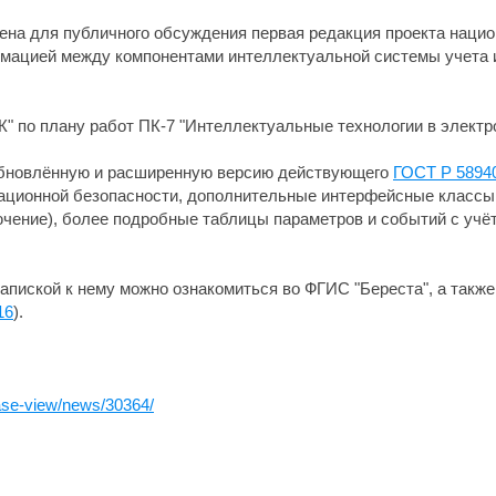
лена для публичного обсуждения первая редакция проекта наци
рмацией между компонентами интеллектуальной системы учета 
" по плану работ ПК-7 "Интеллектуальные технологии в электро
обновлённую и расширенную версию действующего
ГОСТ Р 5894
мационной безопасности, дополнительные интерфейсные класс
чение), более подробные таблицы параметров и событий с учёт
апиской к нему можно ознакомиться во ФГИС "Береста", а также
16
).
ease-view/news/30364/