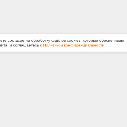
аете согласие на обработку файлов сооkiеs, которые обеспечивают
йта, и соглашаетесь с
Политикой конфиденциальности
.
ная информация
Сервисы
:
Специализированные онлайн-
издания
350-07-60
Регулярная новостная рассылка
int.ru
Служба поддержки пользователей
«Кодекс» и «Техэксперт»