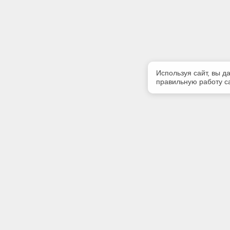
Используя сайт, вы д
правильную работу са
Полезная информация
Контакт
Контакты
Телефон
+7 (499) 
E-mail:
info@iinfo
Адрес: