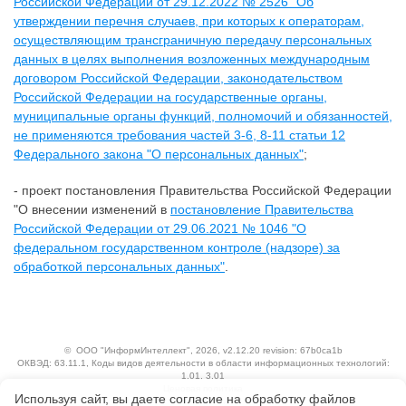
Российской Федерации от 29.12.2022 № 2526 "Об
утверждении перечня случаев, при которых к операторам,
осуществляющим трансграничную передачу персональных
данных в целях выполнения возложенных международным
договором Российской Федерации, законодательством
Российской Федерации на государственные органы,
муниципальные органы функций, полномочий и обязанностей,
не применяются требования частей 3-6, 8-11 статьи 12
Федерального закона "О персональных данных"
;
- проект постановления Правительства Российской Федерации
"О внесении изменений в
постановление Правительства
Российской Федерации от 29.06.2021 № 1046 "О
федеральном государственном контроле (надзоре) за
обработкой персональных данных"
.
©
ООО "ИнформИнтеллект"
, 2026, v2.12.20 revision: 67b0ca1b
ОКВЭД: 63.11.1, Коды видов деятельности в области информационных технологий:
1.01, 3.01
Ценовая политика
Используя сайт, вы даете согласие на обработку файлов
Технологии