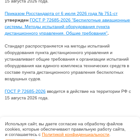
15 августа 2026 года.
Приказом Росстандарта от 6 июля 2026 года № 751-ст
утвержден
ГОСТ Р 72685-2026 "Беспилотные авиационные
системы. Методы испытаний оборудования пункта
дистанционного управления. Общие требования"
.
Стандарт распространяется на методы испытаний
оборудования пункта дистанционного управления и
устанавливает общие требования к организации испытаний
оборудования как единого комплекса технических средств в
составе пункта дистанционного управления беспилотных
воздушных судов.
ГОСТ Р 72685-2026
вводится в действие на территории РФ с
15 августа 2026 года.
Используя сайт, вы даете согласие на обработку файлов
©
ООО "ИнформИнтеллект"
, 2026, v2.12.20 revision: 67b0ca1b
сооkiеs, которые обеспечивают правильную работу сайта,
ОКВЭД: 63.11.1, Коды видов деятельности в области информационных технологий:
и соглашаетесь с
Политикой конфиденциальности
.
1.01, 3.01
Ценовая политика