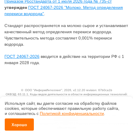
Приказом Росстандарта от 1 июля 2026 года № 735-ст
утвержден
ГОСТ 24067-2026 "Молоко. Метод определения
перекиси водорода"
.
Стандарт распространяется на молоко сырое и устанавливает
качественный метод определения перекиси водорода.
Чувствительность метода составляет 0,001% перекиси
водорода.
ГОСТ 24067-2026
вводится в действие на территории РФ с 1
января 2028 года.
©
ООО "ИнформИнтеллект"
, 2026, v2.12.20 revision: 67b0ca1b
ОКВЭД: 63.11.1, Коды видов деятельности в области информационных технологий:
1.01, 3.01
Ценовая политика
Используя сайт, вы даете согласие на обработку файлов
Технологии
сооkiеs, которые обеспечивают правильную работу сайта,
и соглашаетесь с
Политикой конфиденциальности
.
Исключительные авторские и смежные права принадлежат АО «Кодекс».
Положение по обработке и защите персональных данных
Справка о регистрации продуктов АО «Кодекс» в Реестре российского программного
Хорошо
обеспечения