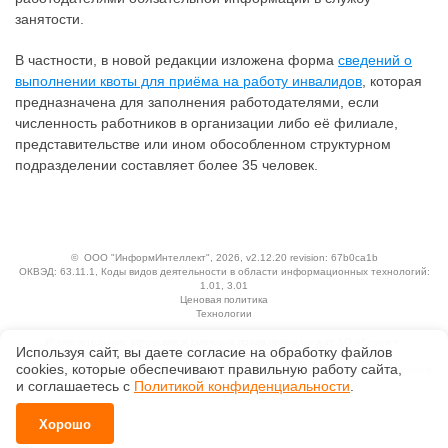
занятости.
В частности, в новой редакции изложена форма
сведений о
выполнении квоты для приёма на работу инвалидов
, которая
предназначена для заполнения работодателями, если
численность работников в организации либо её филиале,
представительстве или ином обособленном структурном
подразделении составляет более 35 человек.
©
ООО "ИнформИнтеллект"
, 2026, v2.12.20 revision: 67b0ca1b
ОКВЭД: 63.11.1, Коды видов деятельности в области информационных технологий:
1.01, 3.01
Ценовая политика
Технологии
Исключительные авторские и смежные права принадлежат АО «Кодекс».
Используя сайт, вы даете согласие на обработку файлов
Положение по обработке и защите персональных данных
сооkiеs, которые обеспечивают правильную работу сайта,
Справка о регистрации продуктов АО «Кодекс» в Реестре российского программного
обеспечения
и соглашаетесь с
Политикой конфиденциальности
.
Хорошо