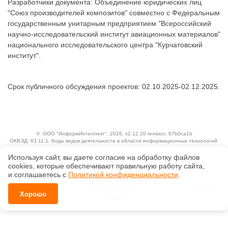
Разработчики документа: Объединение юридических лиц
"Союз производителей композитов" совместно с Федеральным
государственным унитарным предприятием "Всероссийский
научно-исследовательский институт авиационных материалов"
национального исследовательского центра "Курчатовский
институт".
Срок публичного обсуждения проектов: 02.10.2025-02.12.2025.
©
ООО "ИнформИнтеллект"
, 2026, v2.12.20 revision: 67b0ca1b
ОКВЭД: 63.11.1, Коды видов деятельности в области информационных технологий:
1.01, 3.01
Ценовая политика
Используя сайт, вы даете согласие на обработку файлов
Технологии
сооkiеs, которые обеспечивают правильную работу сайта,
и соглашаетесь с
Политикой конфиденциальности
.
Исключительные авторские и смежные права принадлежат АО «Кодекс».
Положение по обработке и защите персональных данных
Справка о регистрации продуктов АО «Кодекс» в Реестре российского программного
Хорошо
обеспечения