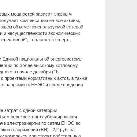
тевых мощностей зависит главным
получает компенсацию на все активы,
вующем объеме неиспользуемой сетевой
ти и несущественности экономических
пективной", - полагает эксперт.
ям Единой национальной энергосистемы
нергии по более высокому котловому
дшего в начале декабря ("Ъ"
с проектами нормативных актов, а также
ься напрямую к ЕНЭС и после введения
 затрат с одной категории
объем перекрестного субсидирования
даче электроэнергии по сетям ЕНЭС во
кого напряжения (ВН) - 2,2 руб. за
ому комплексу или строят собственную