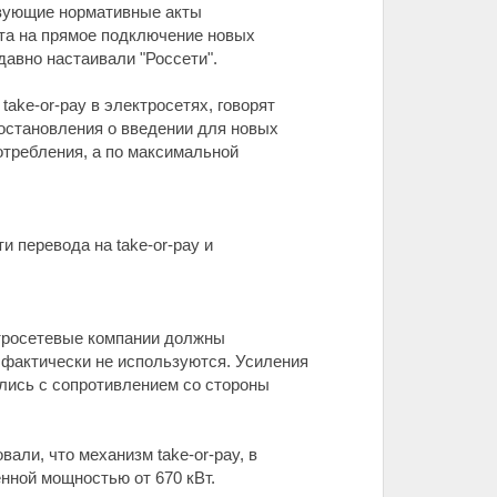
ствующие нормативные акты
ета на прямое подключение новых
авно настаивали "Россети".
ke-or-pay в электросетях, говорят
постановления о введении для новых
потребления, а по максимальной
 перевода на take-or-pay и
ктросетевые компании должны
о фактически не используются. Усиления
ались с сопротивлением со стороны
али, что механизм take-or-pay, в
нной мощностью от 670 кВт.