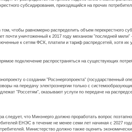
крестного субсидирования, приходящийся на прочих потребител
 том, чтобы равномерно распределить объем перекрестного суб
ает почти уничтоженный к 2017 году механизм "последней мили" 
люченные к сетям ФСК, платили и тариф распредсетей, хотя их 
 прямое подключение распространяться на существующих потре
нопроекту о создании "Росэнергопроекта" (государственный оп
оворы на передачу электроэнергии только с системообразующ
длежат "Россетям", оказывают услуги по передаче на распредс
ера следует, что Минэнерго должно проработать вопрос поэтапн
ебителей ЕНЭС в течение не менее семи лет начиная с 2027 год
отребителей. Министерство должно также оценить экономически