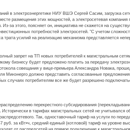
аний в электроэнергетике НИУ ВШЭ Сергей Сасим, загрузка се
 месте размещения этих мощностей, а электросетевая компания 
. Из-за этого, поясняет он, инициатива не скажется на сущест
нвестиционных потребностей электросетей. "С учетом сложнос
 трата усилий на реализацию механизма представляется неперс
полный запрет на ТП новых потребителей к магистральным сет
мкому бизнесу будет предложено платить за передачу электроэ
ротокола совещания у вице-премьера Александра Новака, проше
реля Минэнерго должно представить согласованные предложения 
обых случаях потребителям все же будет разрешено подключат
ераспределению перекрестного субсидирования (перекладывание
х. Исторически в тарифах магистральных сетей не учитывался 
 распредсетевого. Так, одноставочный тариф на услуги по пере
7 руб. за кВт•ч, средний единый (котловой) тариф на уровне высо
 уходят от распредсетей на прямое подключение к магистральн