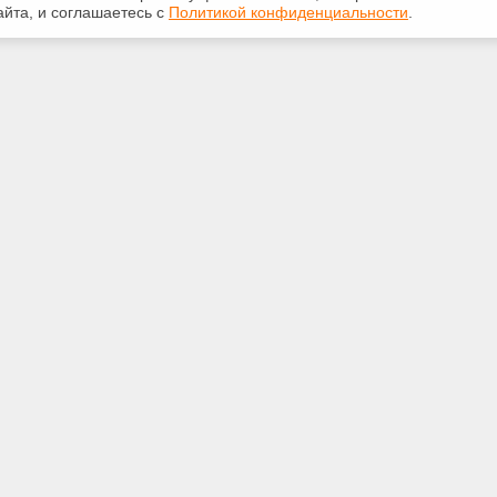
йта, и соглашаетесь с
Политикой конфиденциальности
.
ная информация
Сервисы
:
Специализированные онлайн-
издания
350-07-60
Регулярная новостная рассылка
int.ru
Служба поддержки пользователей
«Кодекс» и «Техэксперт»
Международные и зарубежные
. Москва, ул. Большая
стандарты
кая, д. 16