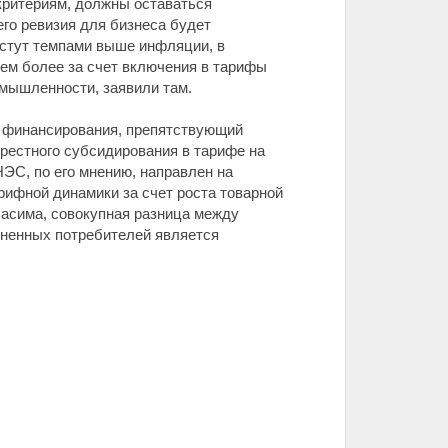
критериям, должны оставаться
его ревизия для бизнеса будет
астут темпами выше инфляции, в
тем более за счет включения в тарифы
омышленности, заявили там.
в финансирования, препятствующий
рестного субсидирования в тарифе на
НЭС, по его мнению, направлен на
рифной динамики за счет роста товарной
Сасима, совокупная разница между
иненных потребителей является