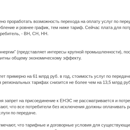
ено проработать возможность перехода на оплату услуг по пере
бление и ровнее график, тем ниже тариф. Сейчас плата для пот
ребитель, - ВН, СН, НН.
нергии" (представляет интересы крупной промышленности), пос
антны общему экономическому эффекту.
т примерно на 61 млрд руб. в год, стоимость услуг по передаче
 региональных тарифах снизится не более чем на 13,5 млрд руб
дня запрет на присоединение к ЕНЭС не рассматривается и потр
итают, что все потребители без исключения должны оплачивать 
луги по передаче.
отмечают, что тарифные и договорные условия для существующ