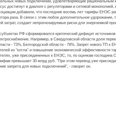
тдельных новых подключений, удовлетворяющие рациональным 
с достигнут в диалоге с регуляторами и сетевой монополией, 
ссоциации добавили, что последние восемь лет тарифы ЕНЭС р
лтора раза. В связи с этим любое дополнительное удорожание, 
й затрат, создает непрогнозируемые риски для энергоемкой пр
 субъектах РФ сформировался критический дефицит источнико
ктроснабжение. Например, в Свердловской области доля перек
асти - 73%, Белгородской области - 78%. Запрет нового ТП к Е
елей из "котла" и повышение экономической эффективности та
телях, уже присоединенных к ЕНЭС, то, по оценкам господина 
рифам превышает 30 млрд руб. "При этом перевод уже присоед
е запрета для новых подключений", - говорит он.