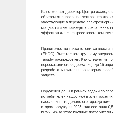
Как отмечает директор Центра исследов
образом от спроса на электроэнергию в
участвующие в передаче электроэнергии
мощности и не приведет к сокращению и
эффектов для электросетевого комплекса
Правительство также готовится ввести 
(ЕНЭС). Вместо этого крупному энергое
тарифу распредсетей. Как следует из п
пересказали его содержание), до 15 ап
разработать критерии, по которым в ос
запрета.
Поручения даны в рамках задачи по пер
потребителей на другую) в электросетя
населения, что делало его гораздо ниже
втором полугодии 2025 года составил 0,5
кВт•ч. Из-за этого крупные потребители