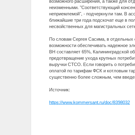
возможного расширения, а также для о
неизменными. "Соответствующий консенсу
неприемлемой", - подчеркнули там. В а
ближайшие три года подскочат еще в по
несвойственных для магистральных сете
По словам Сергея Сасима, в отдельных
возможности обеспечивать надежное эле
ВН составляет 65%, Калининградской обл
предотвращение ухода крупных потребит
выручки СТСО. Если говорить о потреби
оплатой по тарифам ФСК и котловым та
существенно более сложным, чем введени
Источник:
https://www.kommersant.ru/doc/8398032