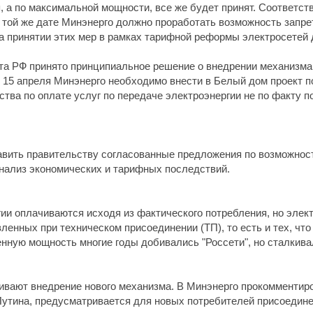
я, а по максимальной мощности, все же будет принят. Соответ
 К той же дате Минэнерго должно проработать возможность запр
а принятии этих мер в рамках тарифной реформы электросетей д
а РФ принято принципиальное решение о внедрении механизма ta
До 15 апреля Минэнерго необходимо внести в Белый дом проект 
ства по оплате услуг по передаче электроэнергии не по факту 
авить правительству согласованные предложения по возможности
нализ экономических и тарифных последствий.
гии оплачиваются исходя из фактического потребления, но эле
енных при техническом присоединении (ТП), то есть и тех, чт
енную мощность многие годы добивались "Россети", но сталкив
ивают внедрение нового механизма. В Минэнерго прокомментиров
утина, предусматривается для новых потребителей присоедине