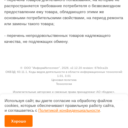
распространяется требование потребителя о безвозмездном
предоставлении ему товара, обладающего этими же
основными потребительскими свойствами, на период ремонта
или замены такого товара;
- перечень непродовольственных товаров надлежащего
качества, не подлежащих обмену.
©
ООО "ИнформИнтеллект"
, 2026, v2.12.20 revision: 67b0ca1b
ОКВЭД: 63.11.1, Коды видов деятельности в области информационных технологий:
1.01, 3.01
Ценовая политика
Технологии
Исключительные авторские и смежные права принадлежат АО «Кодекс».
Положение по обработке и защите персональных данных
Используя сайт, вы даете согласие на обработку файлов
Справка о регистрации продуктов АО «Кодекс» в Реестре российского программного
обеспечения
сооkiеs, которые обеспечивают правильную работу сайта,
и соглашаетесь с
Политикой конфиденциальности
.
Хорошо