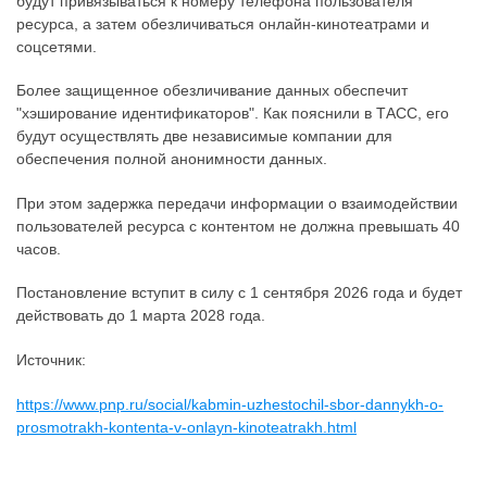
будут привязываться к номеру телефона пользователя
ресурса, а затем обезличиваться онлайн-кинотеатрами и
соцсетями.
Более защищенное обезличивание данных обеспечит
"хэширование идентификаторов". Как пояснили в ТАСС, его
будут осуществлять две независимые компании для
обеспечения полной анонимности данных.
При этом задержка передачи информации о взаимодействии
пользователей ресурса с контентом не должна превышать 40
часов.
Постановление вступит в силу с 1 сентября 2026 года и будет
действовать до 1 марта 2028 года.
Источник:
https://www.pnp.ru/social/kabmin-uzhestochil-sbor-dannykh-o-
prosmotrakh-kontenta-v-onlayn-kinoteatrakh.html