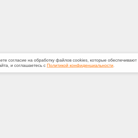
аете согласие на обработку файлов сооkiеs, которые обеспечивают
йта, и соглашаетесь с
Политикой конфиденциальности
.
ная информация
Сервисы
:
Специализированные онлайн-
издания
350-07-60
Регулярная новостная рассылка