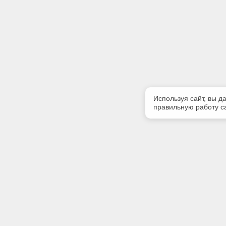
Используя сайт, вы д
правильную работу са
Полезная информация
Контакт
Контакты
Телефон
+7 (499) 
E-mail: