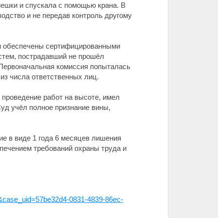
мешки и спускала с помощью крана. В
одство и не передав контроль другому
ли обеспечены сертифицированными
стем, пострадавший не прошёл
 Первоначальная комиссия попыталась
из числа ответственных лиц.
 проведение работ на высоте, имел
Суд учёл полное признание вины,
ие в виде 1 года 6 месяцев лишения
спечением требований охраны труда и
&case_uid=57be32d4-0831-4839-86ec-