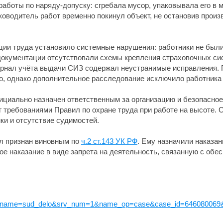
работы по наряду-допуску: сгребала мусор, упаковывала его в 
оводитель работ временно покинул объект, не остановив произв
ции труда установило системные нарушения: работники не бы
документации отсутствовали схемы крепления страховочных си
урнал учёта выдачи СИЗ содержал неустранимые исправления.
о, однако дополнительное расследование исключило работника 
циально назначен ответственным за организацию и безопасное
г требованиями Правил по охране труда при работе на высоте. 
ки и отсутствие судимостей.
ыл признан виновным по
ч.2 ст.143 УК РФ
. Ему назначили наказан
ое наказание в виде запрета на деятельность, связанную с обе
s.php?name=sud_delo&srv_num=1&name_op=case&case_id=646080069