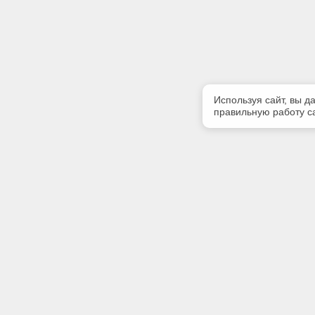
Используя сайт, вы д
правильную работу са
Полезная информация
Контакт
Контакты
Телефон
+7 (499) 
E-mail:
info@iinfo
Адрес: