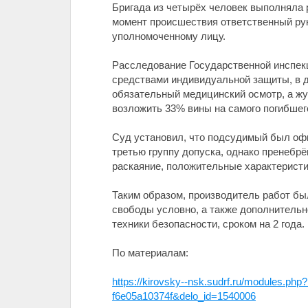
Бригада из четырёх человек выполняла 
момент происшествия ответственный рук
уполномоченному лицу.
Расследование Государственной инспек
средствами индивидуальной защиты, в 
обязательный медицинский осмотр, а ж
возложить 33% вины на самого погибшег
Суд установил, что подсудимый был офи
третью группу допуска, однако пренебрё
раскаяние, положительные характеристи
Таким образом, производитель работ б
свободы условно, а также дополнительн
техники безопасности, сроком на 2 года.
По материалам:
https://kirovsky--nsk.sudrf.ru/module
f6e05a10374f&delo_id=1540006