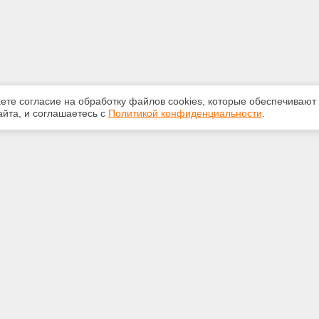
аете согласие на обработку файлов сооkiеs, которые обеспечивают
йта, и соглашаетесь с
Политикой конфиденциальности
.
ная информация
Сервисы
:
Специализированные онлайн-
издания
350-07-60
Регулярная новостная рассылка
int.ru
Служба поддержки пользователей
«Кодекс» и «Техэксперт»