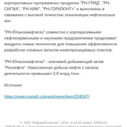
корпоративных программных продуктах "РН-ГРИД", "РН-
СИГМА", "РН-КИМ", "РН-ГОРИЗОНТ+" и выполнены в
скважинах с высокой точностью локализации нефтеносных
зон.
"РН-Юганскнефтегаз" совместно с корпоративными
нефтесервисными и научными предприятиями продолжает
внедрять новые технологии для повышения эффективности
разработки сложных запасов низкопроницаемых пластов.
"РН-Юганскнефтегаз" - ключевой добывающий актив
"Роснефти". Накопленная добыча нефти с начала
деятельности превышает 2,8 млрд тонн.
Источник:
https://www.rosneft.ru/press/news/item/224047/
©
ООО "ИнформИнтеллект"
, 2026, v2.12.20 revision: 67b0ca1b
ОКВЭД: 63.11.1, Коды видов деятельности в области информационных технологий: