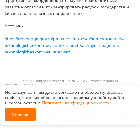
эффективнее координировать научно-технологическое
развитие отрасли и концентрировать ресурсы государства и
бизнеса на прорывных направлениях.
Источник:
https://rosenergo.gov.ru/press-center/news/sergey-romanov-
tekhnologicheskoe-razvitie-tek-stanet-vazhnym-shagom-k-
tekhnologicheskomu-suverenitet/
©
ООО "ИнформИнтеллект"
, 2026, v2.12.20 revision: 67b0ca1b
ОКВЭД: 63.11.1, Коды видов деятельности в области информационных технологий:
1.01, 3.01
Используя сайт, вы даете согласие на обработку файлов
Ценовая политика
сооkiеs, которые обеспечивают правильную работу сайта,
Технологии
и соглашаетесь с
Политикой конфиденциальности
.
Исключительные авторские и смежные права принадлежат АО «Кодекс».
Положение по обработке и защите персональных данных
Хорошо
Справка о регистрации продуктов АО «Кодекс» в Реестре российского программного
обеспечения