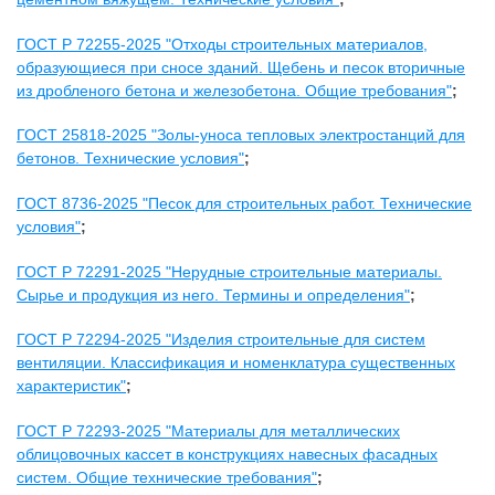
ГОСТ Р 72255-2025 "Отходы строительных материалов,
образующиеся при сносе зданий. Щебень и песок вторичные
из дробленого бетона и железобетона. Общие требования"
;
ГОСТ 25818-2025 "Золы-уноса тепловых электростанций для
бетонов. Технические условия"
;
ГОСТ 8736-2025 "Песок для строительных работ. Технические
условия"
;
ГОСТ Р 72291-2025 "Нерудные строительные материалы.
Сырье и продукция из него. Термины и определения"
;
ГОСТ Р 72294-2025 "Изделия строительные для систем
вентиляции. Классификация и номенклатура существенных
характеристик"
;
ГОСТ Р 72293-2025 "Материалы для металлических
облицовочных кассет в конструкциях навесных фасадных
систем. Общие технические требования"
;