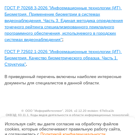
ГОСТ Р 70268.3-2026 "Информационные технологии (ИТ).
Биометрия. Применение биометрии в системах
видеонаблюдения. Часть 3. Единая методика определения
точечного рейтинга специализированного прикладного
программного обеспечения, используемого в городских
системах видеонаблюдения"
;
ГОСТ Р 72502.1-2026 "Информационные технологии (ИТ).
Биометрия. Качество биометрического образца. Часть 1.
Структура"
.
В приведенный перечень включены наиболее интересные
документы для специалистов в данной области.
©
ООО "ИнформИнтеллект"
, 2026, v2.12.20 revision: 67b0ca1b
ОКВЭД: 63.11.1, Коды видов деятельности в области информационных технологий:
1.01, 3.01
Используя сайт, вы даете согласие на обработку файлов
Ценовая политика
Технологии
сооkiеs, которые обеспечивают правильную работу сайта,
и соглашаетесь с
Политикой конфиденциальности
.