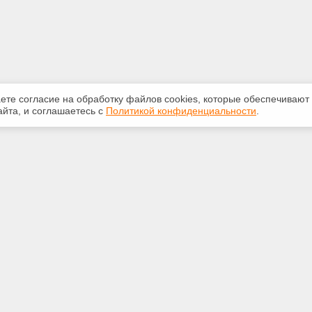
аете согласие на обработку файлов сооkiеs, которые обеспечивают
йта, и соглашаетесь с
Политикой конфиденциальности
.
ная информация
Сервисы
:
Специализированные онлайн-
издания
350-07-60
Регулярная новостная рассылка
int.ru
Служба поддержки пользователей
«Кодекс» и «Техэксперт»