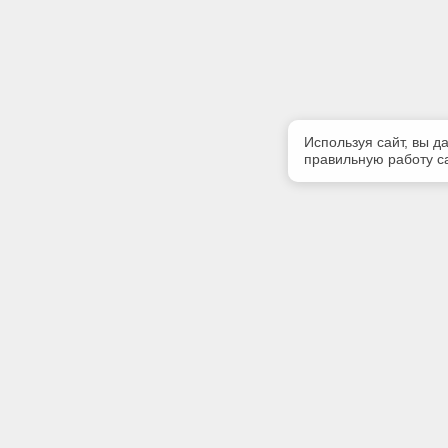
Используя сайт, вы д
правильную работу са
Полезная информация
Контакт
Контакты
Телефон
+7 (499) 
E-mail:
info@iinfo
Адрес: