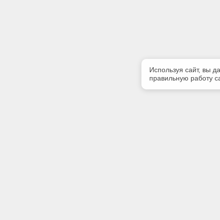
Используя сайт, вы д
правильную работу са
Полезная информация
Контакт
Контакты
Телефон
+7 (499) 
E-mail:
info@iinfo
Адрес: