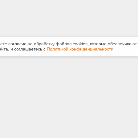
аете согласие на обработку файлов сооkiеs, которые обеспечивают
йта, и соглашаетесь с
Политикой конфиденциальности
.
ная информация
Сервисы
:
Специализированные онлайн-
издания
350-07-60
Регулярная новостная рассылка
int.ru
Служба поддержки пользователей
«Кодекс» и «Техэксперт»