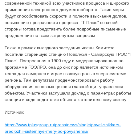
современной техникой всех участников процесса и широкого
применения электронного документооборота. Такие меры
будут способствовать скорости и полноте взыскания долгов,
повышению прозрачности процесса. "Т Плюс" со своей
стороны готова представить более подробные письменные
предложения по всем затронутым вопросам.
Также в рамках выездного заседания члены Комитета
посетили старейшую станцию Поволжья - Самарскую ГРЭС "Т
Плюс". Построенная в 1900 году и модернизированная по
программе ГОЭЛРО, она до сих пор является источником
тепла для самарцев и играет важную роль в энергосистеме
региона. Там депутатам продемонстрировали работу
оборудования основных цехов и главный щит управления
объектом. Участники заслушали доклад о параметрах работы
станции и ходе подготовки объекта к отопительному сезону.
Источник:
https://www.tplusgroup.ru/press/news/single/pavel-snikkars-
predlozhil-sistemnye-mery-po-povysheniju/