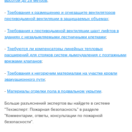
высотой до 28 метров
;
-
Требования к размещению и огнезащите вентиляторов
противодымной вентиляции в защищаемых объемах
;
-
Требования к противодымной вентиляции шахт лифтов в
зданиях с незадымляемыми лестничными клетками
;
-
Требуются ли компенсаторы линейных тепловых
расширений для стояков систем дымоудаления с поэтажными
врезками клапанов
;
-
Требования к негорючим материалам на участке кровли
эвакуационного пути
;
-
Материалы отделки пола в подвальном укрытии
.
Больше разъяснений экспертов вы найдете в системе
"Техэксперт: Пожарная безопасность" в разделе
"Комментарии, ответы, консультации по пожарной
безопасности".