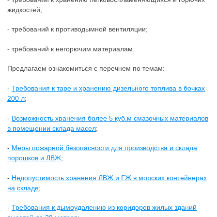
жидкостей;
- требований к противодымной вентиляции;
- требований к негорючим материалам.
Предлагаем ознакомиться с перечнем по темам:
-
Требования к таре и хранению дизельного топлива в бочках
200 л
;
-
Возможность хранения более 5 куб.м
смазочных материалов
в помещении склада масел
;
-
Меры пожарной безопасности для производства и склада
порошков и ЛВЖ
;
-
Недопустимость хранения ЛВЖ и ГЖ в морских контейнерах
на складе
;
-
Требования к дымоудалению из коридоров жилых зданий