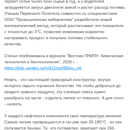
теряют сотни тысяч тонн сырья в год, а у водителей
затрудняется запуск двигателя зимой и растет расход топлива.
Ученые Пермского Политеха совместно со специалистами
ООО "Промышленная кибернетика" разработали новый
математический метод, который рассчитывает эти показатели
с точностью до 3°C, позволяя инженерам корректно
настраивать процесс и получать топливо стабильного
качества.
Статья опубликована в журнале "Вестник ПНИПУ. Химическая
технология и биотехнология", 2026 г. -
https://disk.yandex.ru/i/y812mzHBNnv_nA
.
Нефть - это настоящий природный конструктор, внутри
которого скрыто огромное богатство. Но чтобы добраться до
каждого нужного продукта, эту сложную смесь нужно
разобрать на части - отделить легкое от тяжелого. А для этого
- нагреть.
У каждого нефтяного компонента своя температура кипения.
Самые легкие превращаются в газ уже при 30-180°C - из них
получается бензин. Те, что потяжелее, закипают при 150-