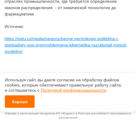
отраслях промышленности, где требуется определение
законов распределения, - от химической технологии до
фармацевтики.
Источник:
https://pstu.ru/media/news/uchenye-permskogo-politekha-i-
spetsialisty-ooo-promyshlennaya-kibernetika-razrabotali-metod-
modeliro/
Используя сайт, вы даете согласие на обработку файлов
©
ООО "ИнформИнтеллект"
, 2026, v2.12.20 revision: 67b0ca1b
ОКВЭД: 63.11.1, Коды видов деятельности в области информационных технологий:
сооkiеs, которые обеспечивают правильную работу сайта,
1.01, 3.01
и соглашаетесь с
Политикой конфиденциальности
.
Ценовая политика
Технологии
Хорошо
Исключительные авторские и смежные права принадлежат АО «Кодекс».
Положение по обработке и защите персональных данных
Справка о регистрации продуктов АО «Кодекс» в Реестре российского программного
обеспечения