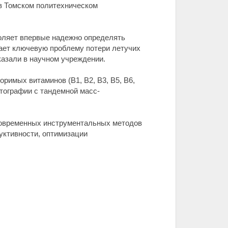
в Томском политехническом
оляет впервые надежно определять
ает ключевую проблему потери летучих
казали в научном учреждении.
имых витаминов (B1, B2, B3, B5, B6,
тографии с тандемной масс-
современных инструментальных методов
уктивности, оптимизации