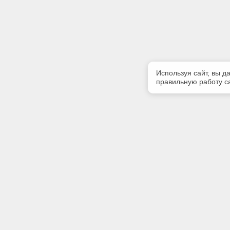
Используя сайт, вы д
правильную работу са
Полезная информация
Контакт
Контакты
Телефон
+7 (499) 
E-mail:
info@iinfo
Адрес: