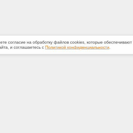
аете согласие на обработку файлов сооkiеs, которые обеспечивают
йта, и соглашаетесь с
Политикой конфиденциальности
.
ная информация
Сервисы
:
Специализированные онлайн-
издания
350-07-60
Регулярная новостная рассылка
int.ru
Служба поддержки пользователей
«Кодекс» и «Техэксперт»