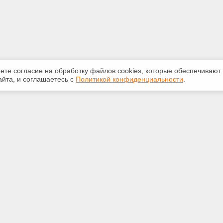
аете согласие на обработку файлов сооkiеs, которые обеспечивают
йта, и соглашаетесь с
Политикой конфиденциальности
.
ная информация
Сервисы
:
Специализированные онлайн-
издания
350-07-60
Регулярная новостная рассылка
int.ru
Служба поддержки пользователей
«Кодекс» и «Техэксперт»