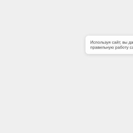
Используя сайт, вы д
правильную работу са
Полезная информация
Контакт
Контакты
Телефон
+7 (499) 
E-mail:
info@iinfo
Адрес: