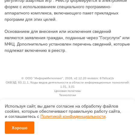
регулятор азартных игр". Реестр формируется в электронной
форме с использованием специального программно-
аппаратного комплекса, включающего пакет прикладных
программ для этих целей.
Основанием для внесения или исключения сведений
являются заявления граждан, поданные через "Госуслуги" или
МФЦ. Дополнительно установлен перечень сведений, которые
подлежат включению в реестр.
©
ООО "ИнформИнтеллект"
, 2026, v2.12.20 revision: 67b0ca1b
ОКВЭД: 63.11.1, Коды видов деятельности в области информационных технологий:
1.01, 3.01
Ценовая политика
Технологии
Исключительные авторские и смежные права принадлежат АО «Кодекс».
Используя сайт, вы даете согласие на обработку файлов
Положение по обработке и защите персональных данных
сооkiеs, которые обеспечивают правильную работу сайта,
Справка о регистрации продуктов АО «Кодекс» в Реестре российского программного
и соглашаетесь с
Политикой конфиденциальности
.
обеспечения
Хорошо