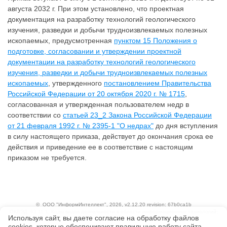
августа 2032 г. При этом установлено, что проектная
документация на разработку технологий геологического
изучения, разведки и добычи трудноизвлекаемых полезных
ископаемых, предусмотренная
пунктом 15 Положения о
подготовке, согласовании и утверждении проектной
документации на разработку технологий геологического
изучения, разведки и добычи трудноизвлекаемых полезных
ископаемых
, утвержденного
постановлением Правительства
Российской Федерации от 20 октября 2020 г. № 1715
,
согласованная и утвержденная пользователем недр в
соответствии со
статьей 23_2 Закона Российской Федерации
от 21 февраля 1992 г. № 2395-1 "О недрах"
до дня вступления
в силу настоящего приказа, действует до окончания срока ее
действия и приведение ее в соответствие с настоящим
приказом не требуется.
©
ООО "ИнформИнтеллект"
, 2026, v2.12.20 revision: 67b0ca1b
ОКВЭД: 63.11.1, Коды видов деятельности в области информационных технологий:
Используя сайт, вы даете согласие на обработку файлов
1.01, 3.01
сооkiеs, которые обеспечивают правильную работу сайта,
Ценовая политика