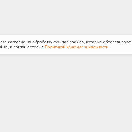
аете согласие на обработку файлов сооkiеs, которые обеспечивают
йта, и соглашаетесь с
Политикой конфиденциальности
.
ная информация
Сервисы
:
Специализированные онлайн-
издания
350-07-60
Регулярная новостная рассылка
int.ru
Служба поддержки пользователей
«Кодекс» и «Техэксперт»