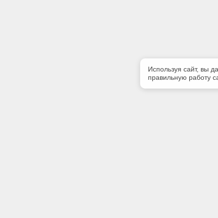
Используя сайт, вы д
правильную работу са
Полезная информация
Контакт
Контакты
Телефон
+7 (499) 
E-mail:
info@iinfo
Адрес: