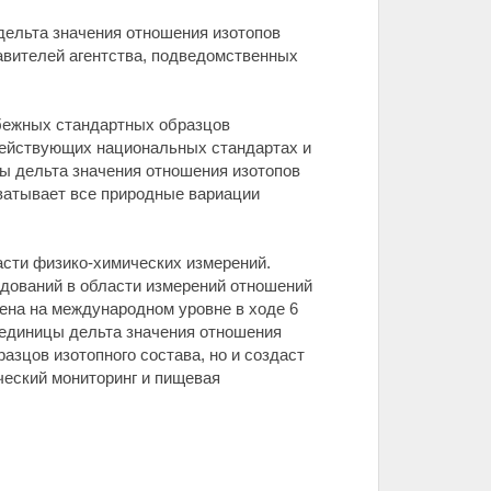
дельта значения отношения изотопов
авителей агентства, подведомственных
бежных стандартных образцов
 действующих национальных стандартах и
ы дельта значения отношения изотопов
ватывает все природные вариации
асти физико-химических измерений.
едований в области измерений отношений
ена на международном уровне в ходе 6
единицы дельта значения отношения
азцов изотопного состава, но и создаст
ический мониторинг и пищевая