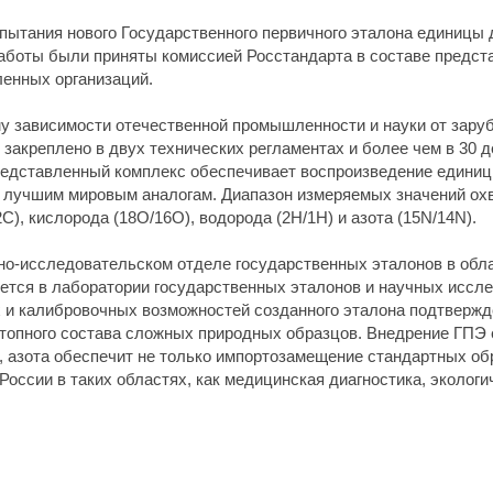
пытания нового Государственного первичного эталона единицы 
 Работы были приняты комиссией Росстандарта в составе предст
ленных организаций.
у зависимости отечественной промышленности и науки от зару
х закреплено в двух технических регламентах и более чем в 30
редставленный комплекс обеспечивает воспроизведение единиц
 лучшим мировым аналогам. Диапазон измеряемых значений ох
С), кислорода (18О/16О), водорода (2Н/1Н) и азота (15N/14N).
но-исследовательском отделе государственных эталонов в обл
ется в лаборатории государственных эталонов и научных иссл
 и калибровочных возможностей созданного эталона подтвержд
топного состава сложных природных образцов. Внедрение ГПЭ 
, азота обеспечит не только импортозамещение стандартных обр
России в таких областях, как медицинская диагностика, эколог