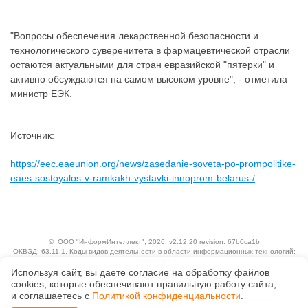
"Вопросы обеспечения лекарственной безопасности и
технологического суверенитета в фармацевтической отрасли
остаются актуальными для стран евразийской "пятерки" и
активно обсуждаются на самом высоком уровне", - отметила
министр ЕЭК.
Источник:
https://eec.eaeunion.org/news/zasedanie-soveta-po-prompolitike-
eaes-sostoyalos-v-ramkakh-vystavki-innoprom-belarus-/
©
ООО "ИнформИнтеллект"
, 2026, v2.12.20 revision: 67b0ca1b
ОКВЭД: 63.11.1, Коды видов деятельности в области информационных технологий:
1.01, 3.01
Используя сайт, вы даете согласие на обработку файлов
Ценовая политика
Технологии
сооkiеs, которые обеспечивают правильную работу сайта,
и соглашаетесь с
Политикой конфиденциальности
.
Исключительные авторские и смежные права принадлежат АО «Кодекс».